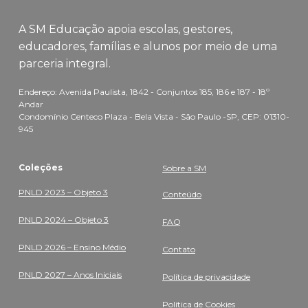
A SM Educação apoia escolas, gestores,
educadores, famílias e alunos por meio de uma
parceria integral.
Endereço: Avenida Paulista, 1842 - Conjuntos 185, 186 e 187 - 18º
Andar
Condomínio Centeco Plaza - Bela Vista - São Paulo -SP, CEP: 01310-
945
Coleções
Sobre a SM
PNLD 2023 – Objeto 3
Conteúdo
PNLD 2024 – Objeto 3
FAQ
PNLD 2026 – Ensino Médio
Contato
PNLD 2027 – Anos Iniciais
Política de privacidade
Política de Cookies