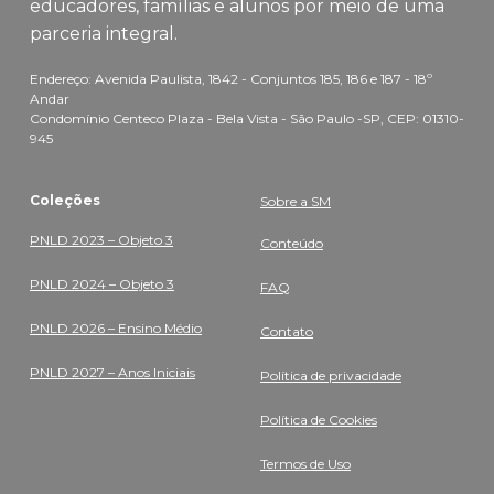
educadores, famílias e alunos por meio de uma
parceria integral.
Endereço: Avenida Paulista, 1842 - Conjuntos 185, 186 e 187 - 18º
Andar
Condomínio Centeco Plaza - Bela Vista - São Paulo -SP, CEP: 01310-
945
Coleções
Sobre a SM
PNLD 2023 – Objeto 3
Conteúdo
PNLD 2024 – Objeto 3
FAQ
PNLD 2026 – Ensino Médio
Contato
PNLD 2027 – Anos Iniciais
Política de privacidade
Política de Cookies
Termos de Uso