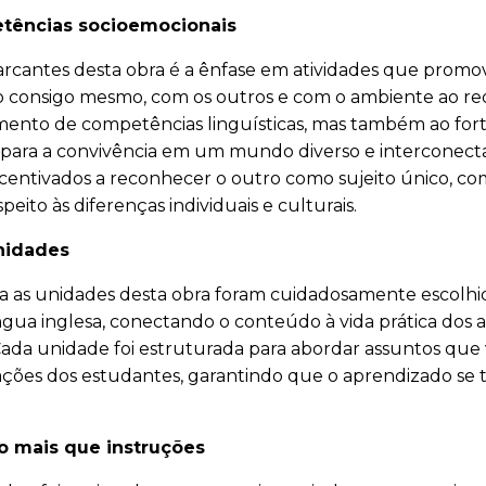
etências socioemocionais
arcantes desta obra é a ênfase em atividades que promo
 consigo mesmo, com os outros e com o ambiente ao red
ento de competências linguísticas, mas também ao fort
s para a convivência em um mundo diverso e interconect
incentivados a reconhecer o outro como sujeito único, co
peito às diferenças individuais e culturais.
unidades
a as unidades desta obra foram cuidadosamente escolhi
ngua inglesa, conectando o conteúdo à vida prática dos
a unidade foi estruturada para abordar assuntos que 
irações dos estudantes, garantindo que o aprendizado se to
to mais que instruções