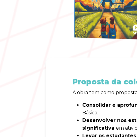
Proposta da co
A obra tem como proposta 
Consolidar e aprofu
Básica.
Desenvolver nos es
significativa
em ativi
Levar os estudantes