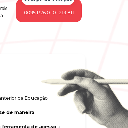
ais
0095 P26 01 01 219 811
sa
 anterior da Educação
se de maneira
o ferramenta de acesso
a