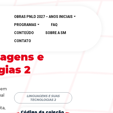
OBRAS PNLD 2027 – ANOS INICIAIS
PROGRAMAS
FAQ
CONTEÚDO
SOBRE A SM
CONTATO
agens e
gias 2
agem
nal
LINGUAGENS E SUAS
TECNOLOGIAS 2
ta,
Código da coleção