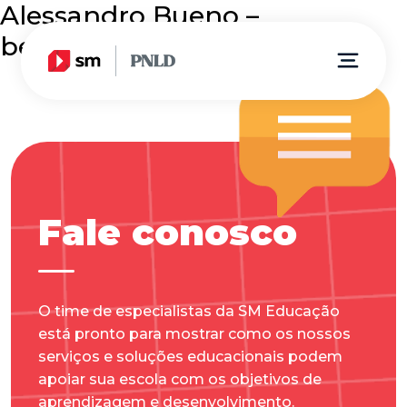
Alessandro Bueno –
bedinformatica@gmail.com
Fale conosco
O time de especialistas da SM Educação
está pronto para mostrar como os nossos
serviços e soluções educacionais podem
apoiar sua escola com os objetivos de
aprendizagem e desenvolvimento.