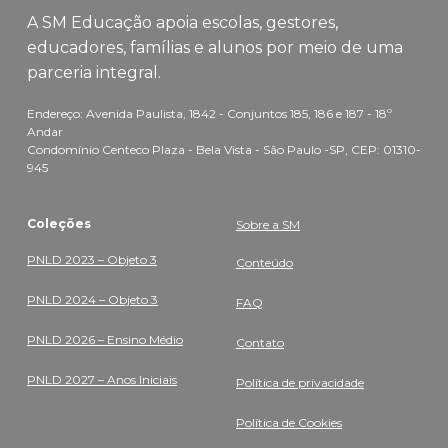
A SM Educação apoia escolas, gestores,
educadores, famílias e alunos por meio de uma
parceria integral.
Endereço: Avenida Paulista, 1842 - Conjuntos 185, 186 e 187 - 18º
Andar
Condomínio Centeco Plaza - Bela Vista - São Paulo -SP, CEP: 01310-
945
Coleções
Sobre a SM
PNLD 2023 – Objeto 3
Conteúdo
PNLD 2024 – Objeto 3
FAQ
PNLD 2026 – Ensino Médio
Contato
PNLD 2027 – Anos Iniciais
Política de privacidade
Política de Cookies