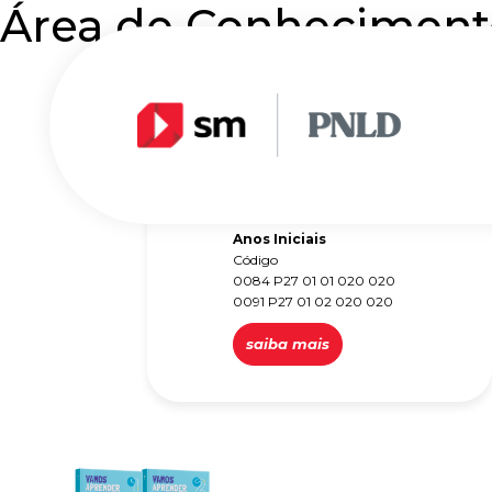
Área de Conheciment
Matemática e suas
tecnologias
Aprender Juntos –
Matemática
Anos Iniciais
Código
0084 P27 01 01 020 020
0091 P27 01 02 020 020
saiba mais