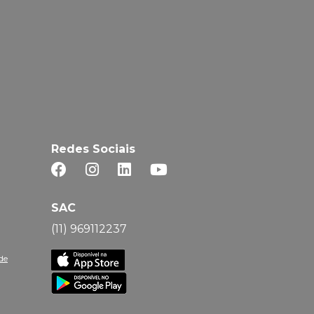
Redes Sociais
SAC
(11) 969112237
de