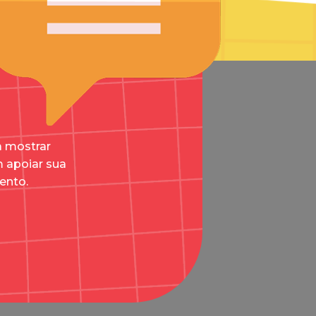
a mostrar
 apoiar sua
ento.