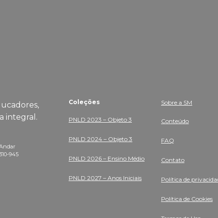
Coleções
Sobre a SM
ducadores,
 integral.
PNLD 2023 – Objeto 3
Conteúdo
PNLD 2024 – Objeto 3
FAQ
º Andar
1310-945
PNLD 2026 – Ensino Médio
Contato
PNLD 2027 – Anos Iniciais
Política de privacida
Política de Cookies