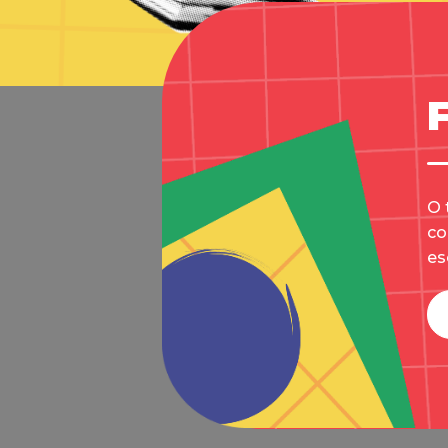
O 
co
es