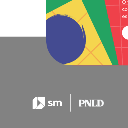
O 
co
es